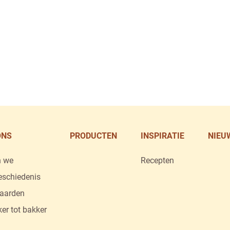
Group
ONS
PRODUCTEN
INSPIRATIE
NIEU
n we
Recepten
eschiedenis
aarden
er tot bakker