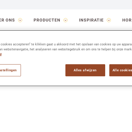
Group
ER ONS
PRODUCTEN
INSPIRATIE
HOR
e cookies accepteren” te klikken gaat u akkoord met het opslaan van cookies op uw appara
an websitenavigatie, het analyseren van websitegebruik en om ons te helpen bij onze mark
d
nstellingen
Alles afwijzen
Alle cookie