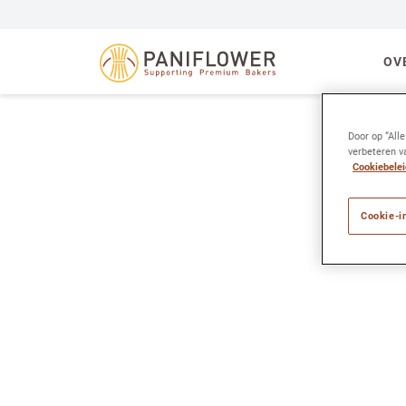
La Lorraine Bakery 
OV
Door op “All
verbeteren v
Cookiebelei
Cookie-i