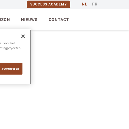
NL
FR
SUCCESS ACADEMY
IZON
NIEUWS
CONTACT
at voor het
etingprojecten.
s accepteren