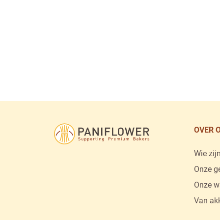
La Lorraine Bakery 
OVER 
Wie zij
Onze g
Onze w
Van akk