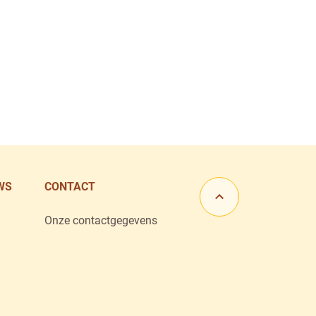
WS
CONTACT
Ga naar het begin 
Onze contactgegevens