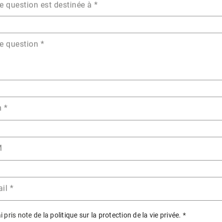
e question est destinée à
*
e question
*
m
*
M
il
*
ai pris note de la
politique sur la protection de la vie privée
.
*