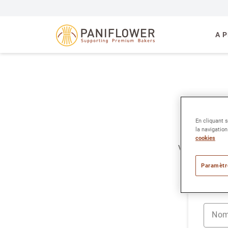
La Lorraine Bakery 
A 
En cliquant 
la navigation
cookies
Veuillez rempl
Paramètr
Nom 