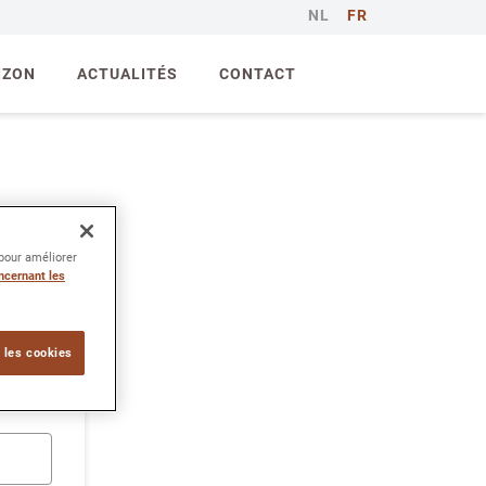
NL
FR
IZON
ACTUALITÉS
CONTACT
 pour améliorer
ncernant les
s brefs délais.
 les cookies