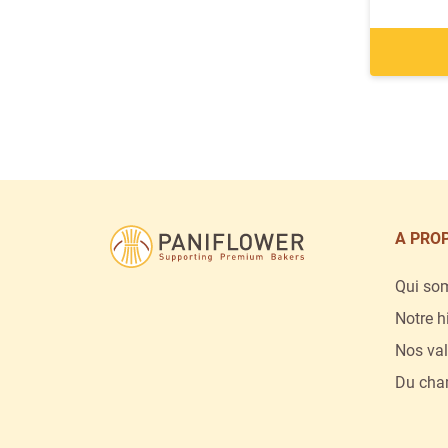
La Lorraine Bakery 
A PRO
Qui so
Notre h
Nos val
Du cham