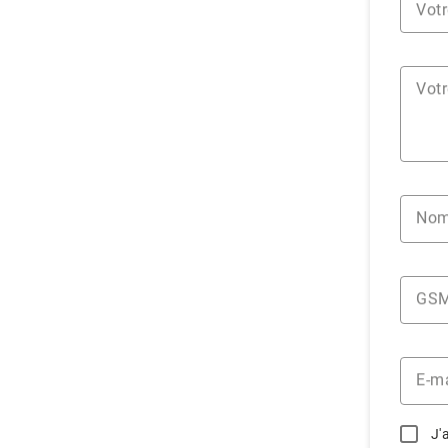
Votr
Votr
No
GS
E-ma
J'