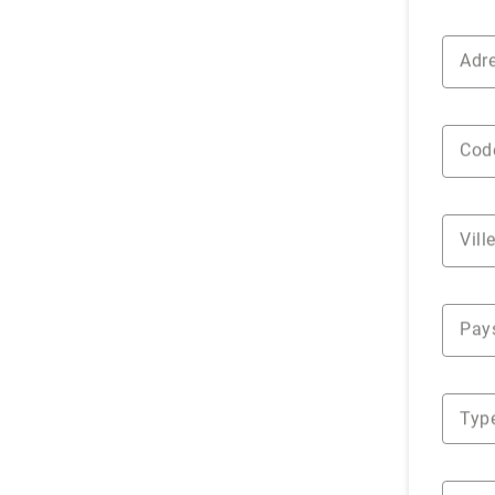
Adre
Cod
Vill
Pay
Type