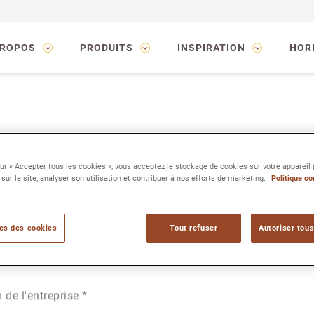
Group
PROPOS
PRODUITS
INSPIRATION
HOR
Contactez-nous
sur « Accepter tous les cookies », vous acceptez le stockage de cookies sur votre appareil
 sur le site, analyser son utilisation et contribuer à nos efforts de marketing.
Politique co
Vous avez une question ou une remarque à formuler ?
ir le formulaire de contact et nous vous répondrons dans les plu
es des cookies
Tout refuser
Autoriser tous
Formulaire de contact
de l'entreprise
*