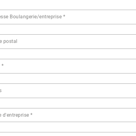
sse Boulangerie/entreprise
*
e postal
e
*
s
 d'entreprise
*